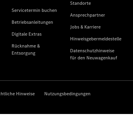
Finanzierung
Gewerbekunden
Mercedes-
Benz
Store
Gebrauchtwagensuche
Elektrotransporter
Sprinter
Sprinter
Kastenwagen
eSprinter
Kastenwagen
- elektrisch
Sprinter
Tourer
Sprinter