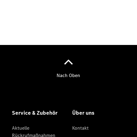
Übersicht
Neuwagenangebote
Übersicht
Transporter
Highlights
Leasing
Privatkunden
Leasing
Gewerbekunden
Finanzierung
Privatkunden