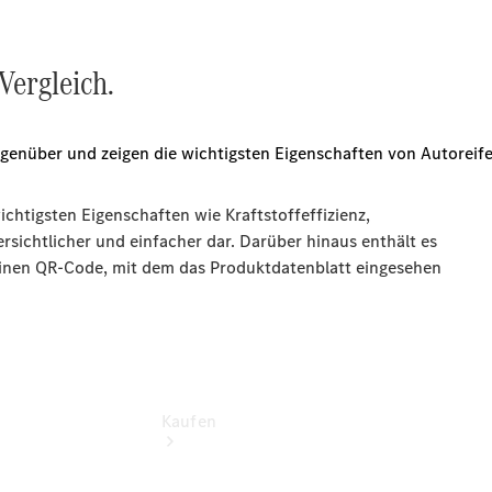
vereinbaren
Beratung
vereinbaren
Vergleich.
Servicetermin
vereinbaren
Hauptsitz
Fürstenwalde
Tel: +49 3361
55 55
Kaufen