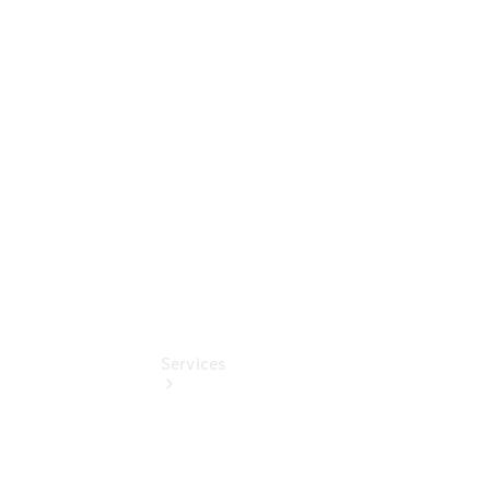
Auf- und
Umbaulösungen
Junge
Sterne
Digitale
Extras
Services