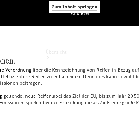
Zum Inhalt springen
Anbieter
Anbieter
Übersicht
onen.
ue Verordnung
über die Kennzeichnung von Reifen in Bezug auf 
offeffizientere Reifen zu entscheiden. Denn dies kann sowohl b
issionen beitragen.
g
geltende, neue Reifenlabel das Ziel der EU, bis zum Jahr 205
Startseite
Emissionen spielen bei der Erreichung dieses Ziels eine große R
Modellübersicht
Konfigurator
Ansprechpartner
finden
Probefahrt