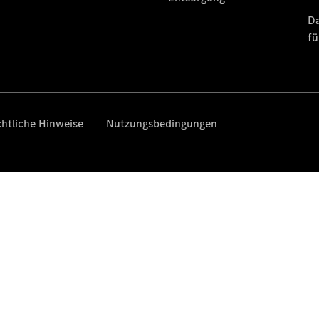
Klasse
SUVs
Der neue
GLA
Der neue
elektrische
GLA
EQA –
elektrisch
EQE SUV –
elektrisch
EQS SUV –
elektrisch
G-Klasse –
elektrisch
Mercedes-