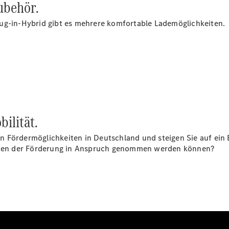
ubehör.
Gewerbekunden
Finanzierung
ug-in-Hybrid gibt es mehrere komfortable Lademöglichkeiten.
Privatkunden
Finanzierung
Gewerbekunden
Kurzfristig
verfügbare
Angebote
V-Klasse
V-Klasse
Marco Polo
bilität.
Limousinen
 den Fördermöglichkeiten in Deutschland und steigen Sie auf e
keiten der Förderung in Anspruch genommen werden können?
Der
elektrische
CLA mit EQ-
Technologie