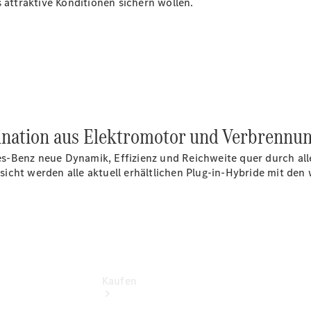
s attraktive Konditionen sichern wollen.
vereinbaren
Probefahrt
vereinbaren
Konfigurator
Modellübersicht
Hauptsitz
Center
Fürstenwalde
Tel. +49 3361
bination aus Elektromotor und Verbrennu
55 55
s-Benz neue Dynamik, Effizienz und Reichweite quer durch al
ersicht werden alle aktuell erhältlichen Plug-in-Hybride mit de
Kaufen