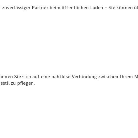
zuverlässiger Partner beim öffentlichen Laden – Sie können üb
Übersicht
140 Jahre
Innovation
Mercedes-
Benz
Store
Neuwagenangebote
önnen Sie sich auf eine nahtlose Verbindung zwischen Ihrem 
sstil zu pflegen.
Leasing
Privatkunden
Leasing