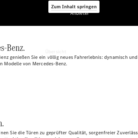
Zum Inhalt springen
Anbieter
Anbieter
es-Benz.
Übersicht
enz genießen Sie ein völlig neues Fahrerlebnis: dynamisch und
hen Modelle von Mercedes-Benz.
Startseite
Ansprechpartner
finden
n.
Beratung
vereinbaren
en Sie die Türen zu geprüfter Qualität, sorgenfreier Zuverlässi
Servicetermin