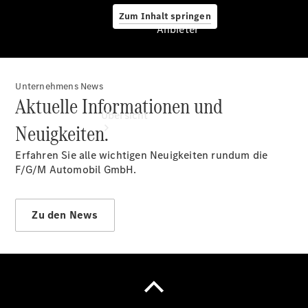
Zum Inhalt springen
Anbieter
Unternehmens News
Anbieter
Aktuelle Informationen und
Übersicht
Neuigkeiten.
Erfahren Sie alle wichtigen Neuigkeiten rundum die
F/G/M Automobil GmbH.
Zu den News
Startseite
Modellübersicht
Konfigurator
Ansprechpartner
finden
Probefahrt