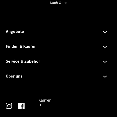
vereinbaren
Beratung
vereinbaren
Servicetermin
vereinbaren
Hauptsitz
Fürstenwalde
Tel: +49 3361
55 55
Kaufen