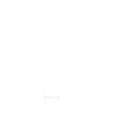
Auf- und
Umbaulösungen
Junge
Sterne
Digitale
Extras
Services