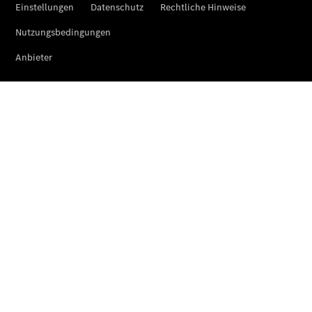
Übersicht
Neuwagenangebote
Übersicht
Transporter
Highlights
Leasing
Privatkunden
Leasing
Gewerbekunden
Finanzierung
Privatkunden