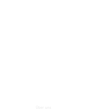
Teile
Neufahrzeuggarantie
Online-
Terminbuchung
Pannen- &
Schadenhilfe
Service für
Reisemobile
Teile &
Zubehör
Rückrufe &
Umrüstungen
Über uns