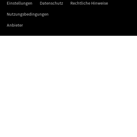
Fleet
Services
Elektrofahrzeug-
Service
VanService
basic
Individuelle
Betreuung
Übersicht
Customer
Assistance
Center
24h Service
Roadside