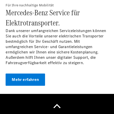
Für Ihre nachhaltige Mobilität
Mercedes-Benz Service für
Übersicht
Finanzdienste
Elektrotransporter.
Mercedes-
Benz Rent
Dank unserer umfangreichen Serviceleistungen können
Reifen &
Sie auch die Vorteile unserer elektrischen Transporter
Kompletträder
bestmöglich für Ihr Geschäft nutzen. Mit
umfangreichen Service- und Garantieleistungen
ermöglichen wir Ihnen eine sichere Kostenplanung.
Außerdem hilft Ihnen unser digitaler Support, die
Fahrzeugverfügbarkeit effektiv zu steigern.
Mehr erfahren
Reifen- und
Komplettradschutz
EU-
Reifenlabel
Transporter-
Service