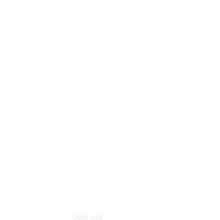
Teile
Neufahrzeuggarantie
Online-
Terminbuchung
Pannen- &
Schadenhilfe
Service für
Reisemobile
Teile &
Zubehör
Rückrufe &
Umrüstungen
Über uns