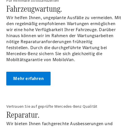
Für minimale Stillstandzeiten
Finanzierung
Fahrzeugwartung.
Gewerbekunden
Mercedes-
Wir helfen Ihnen, ungeplante Ausfälle zu vermeiden. Mit
Benz
den regelmäßig empfohlenen Wartungen ermöglichen
Store
wir eine hohe Verfügbarkeit Ihrer Fahrzeuge. Darüber
Gebrauchtwagensuche
hinaus können wir im Rahmen der Wartungsarbeiten
Elektrotransporter
nötige Reparaturanforderungen frühzeitig
Sprinter
feststellen. Durch die durchgeführte Wartung bei
Mercedes-Benz sichern Sie sich gleichzeitig die
Mobiltätsgarantie von MobiloVan.
Mehr erfahren
Sprinter
Kastenwagen
eSprinter
Kastenwagen
Vertrauen Sie auf geprüfte Mercedes-Benz Qualität
- elektrisch
Reparatur.
Sprinter
Tourer
Wir bieten Ihnen fachgerechte Ausbesserungen und
Sprinter