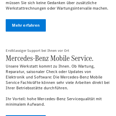
Vito Mixto
müssen Sie sich keine Gedanken über zusätzliche
Vito Tourer
Werkstattrechnungen oder Wartungsintervalle machen.
eVito
Tourer -
elektrisch
Mehr erfahren
Citan
Erstklassiger Support bei Ihnen vor Ort
Mercedes-Benz Mobile Service.
Unsere Werkstatt kommt zu Ihnen. Ob Wartung,
Citan
Reparatur, saisonaler Check oder Updates von
Kastenwagen
Elektronik und Software: Die Mercedes-Benz Mobile
eCitan
Service Fachkräfte können sehr viele Arbeiten direkt bei
Kastenwagen
Ihrer Betriebsstätte
durchführen.
- elektrisch
Citan
Ihr Vorteil: hohe Mercedes-Benz Servicequalität mit
Tourer
minimalem Aufwand.
eCitan
Tourer -
elektrisch