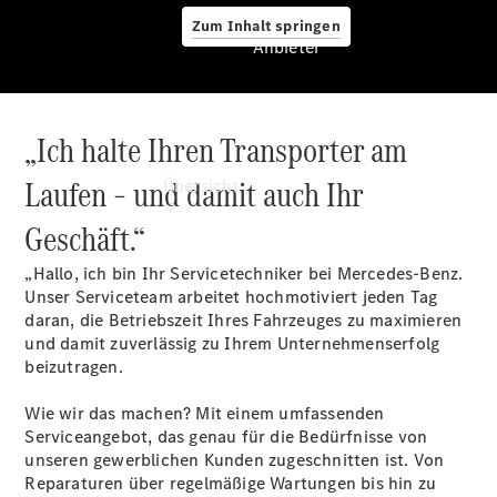
Zum Inhalt springen
Anbieter
„Ich halte Ihren Transporter am
Anbieter
Laufen – und damit auch Ihr
Übersicht
Geschäft.“
„Hallo, ich bin Ihr Servicetechniker bei Mercedes-Benz.
Unser Serviceteam arbeitet hochmotiviert jeden Tag
daran, die Betriebszeit Ihres Fahrzeuges zu maximieren
und damit zuverlässig zu Ihrem Unternehmenserfolg
Startseite
beizutragen.
Modellübersicht
Konfigurator
Wie wir das machen? Mit einem umfassenden
Ansprechpartner
Serviceangebot, das genau für die Bedürfnisse von
finden
unseren gewerblichen Kunden zugeschnitten ist. Von
Probefahrt
Reparaturen über regelmäßige Wartungen bis hin zu