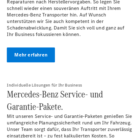
Reparaturen nach Herstellervorgaben. So legen Sie
Pritschenfahrzeug
schnell wieder einen souveränen Auftritt mit Ihrem
eSprinter
Mercedes-Benz Transporter hin. Auf Wunsch
Pritschenfahrzeug
unterstützen wir Sie auch kompetent in der
- elektrisch
Schadenabwicklung. Damit Sie sich voll und ganz auf
Sprinter
Ihr Business fokussieren können.
Fahrgestell
eSprinter
Fahrgestell
Mehr erfahren
- elektrisch
Vito
Individuelle Lösungen für Ihr Business
Mercedes-Benz Service- und
Garantie-Pakete.
Vito
Kastenwagen
Mit unseren Service- und Garantie-Paketen genießen Sie
eVito
umfangreiche Planungssicherheit rund um Ihr Fahrzeug.
Kastenwagen
Unser Team sorgt dafür, dass Ihr Transporter zuverlässig
- elektrisch
einsatzbereit ist – zu fest kalkulierten Kosten. So