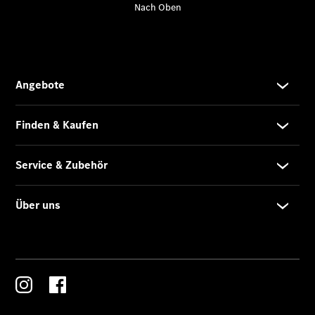
Übersicht
Unfallreparaturen
SmallRepair
Rücknahme
&
Entsorgung
Wartung
Reparatur
Service-
und
Garantie-
Pakete
Mobile
Service