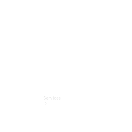
Auf- und
Umbaulösungen
Junge
Sterne
Digitale
Extras
Services