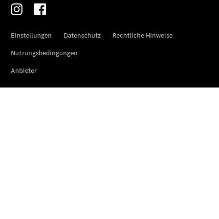
Finanzierung
Gewerbekunden
Mercedes-
Benz
Store
Gebrauchtwagensuche
Elektrotransporter
Sprinter
Sprinter
Kastenwagen
eSprinter
Kastenwagen
- elektrisch
Sprinter
Tourer
Sprinter