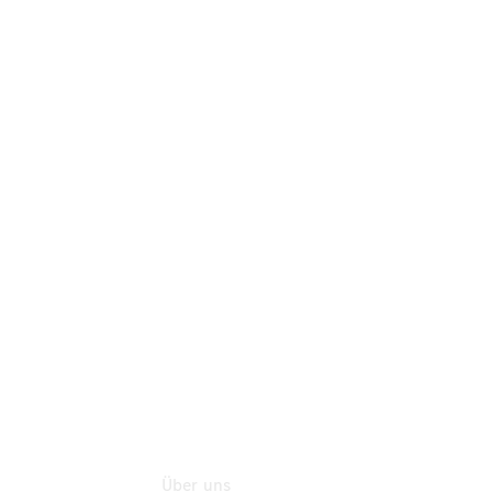
Teile
Neufahrzeuggarantie
Online-
Terminbuchung
Pannen- &
Schadenhilfe
Service für
Reisemobile
Teile &
Zubehör
Rückrufe &
Umrüstungen
Über uns