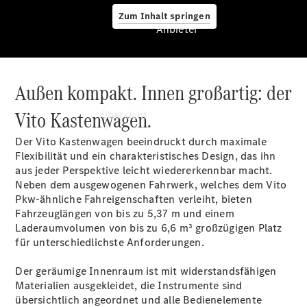
Zum Inhalt springen
Anbieter
Außen kompakt. Innen großartig: der
Anbieter
Vito Kastenwagen.
Übersicht
Der Vito Kastenwagen beeindruckt durch maximale
Flexibilität und ein charakteristisches Design, das ihn
aus jeder Perspektive leicht wiedererkennbar macht.
Neben dem ausgewogenen Fahrwerk, welches dem Vito
Pkw-ähnliche Fahreigenschaften verleiht, bieten
Fahrzeuglängen von bis zu 5,37 m und einem
Startseite
Laderaumvolumen von bis zu 6,6 m³ großzügigen Platz
Modellübersicht
für unterschiedlichste Anforderungen.
Konfigurator
Ansprechpartner
Der geräumige Innenraum ist mit widerstandsfähigen
finden
Materialien ausgekleidet, die Instrumente sind
Probefahrt
übersichtlich angeordnet und alle Bedienelemente