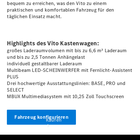
vereinbaren
bequem zu erreichen, was den Vito zu einem
Beratung
praktischen und komfortablen Fahrzeug für den
vereinbaren
täglichen Einsatz macht.
Servicetermin
vereinbaren
Hauptsitz
Fürstenwalde
Highlights des Vito Kastenwagen:
Tel: +49 3361
großes Laderaumvolumen mit bis zu 6,6 m³ Laderaum
55 55
und bis zu 2,5 Tonnen
Anhängelast
individuell gestaltbarer Laderaum
Multibeam LED-SCHEINWERFER mit Fernlicht-Assistent
PLUS
Drei hochwertige Ausstattungslinien: BASE, PRO und
SELECT
MBUX Multimediasystem mit 10,25 Zoll Touchscreen
Fahrzeug konfigurieren
Kaufen