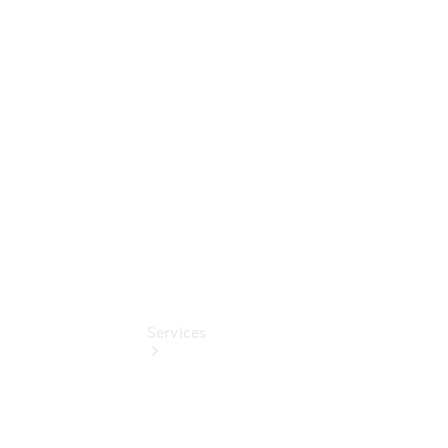
Auf- und
Umbaulösungen
Junge
Sterne
Digitale
Extras
Services