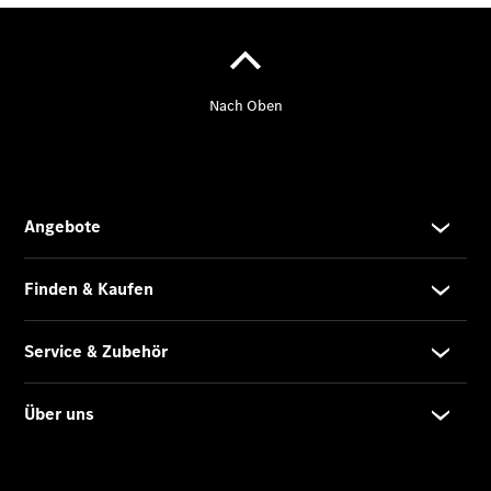
Finanzierung
Gewerbekunden
Mercedes-
Benz
Store
Gebrauchtwagensuche
Elektrotransporter
Sprinter
Sprinter
Kastenwagen
eSprinter
Kastenwagen
- elektrisch
Sprinter
Tourer
Sprinter