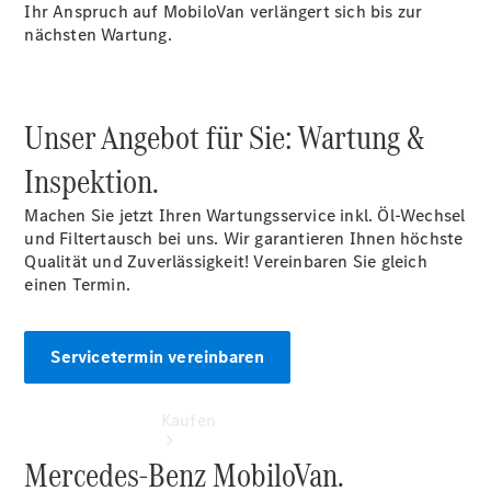
vereinbaren
Ihr Anspruch auf MobiloVan verlängert sich bis zur
Beratung
nächsten Wartung.
vereinbaren
Servicetermin
vereinbaren
Hauptsitz
Unser Angebot für Sie: Wartung &
Fürstenwalde
Tel: +49 3361
Inspektion.
55 55
Machen Sie jetzt Ihren Wartungsservice inkl. Öl-Wechsel
und Filtertausch bei uns. Wir garantieren Ihnen höchste
Qualität und Zuverlässigkeit! Vereinbaren Sie gleich
einen Termin.
Servicetermin vereinbaren
Kaufen
Mercedes-Benz MobiloVan.