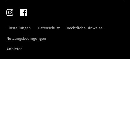
Pritschenfahrzeug
eSprinter
Pritschenfahrzeug
- elektrisch
Sprinter
Fahrgestell
eSprinter
Fahrgestell
- elektrisch
Vito
Vito
Kastenwagen
eVito
Kastenwagen
- elektrisch