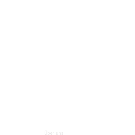
Teile
Neufahrzeuggarantie
Online-
Terminbuchung
Pannen- &
Schadenhilfe
Service für
Reisemobile
Teile &
Zubehör
Rückrufe &
Umrüstungen
Über uns